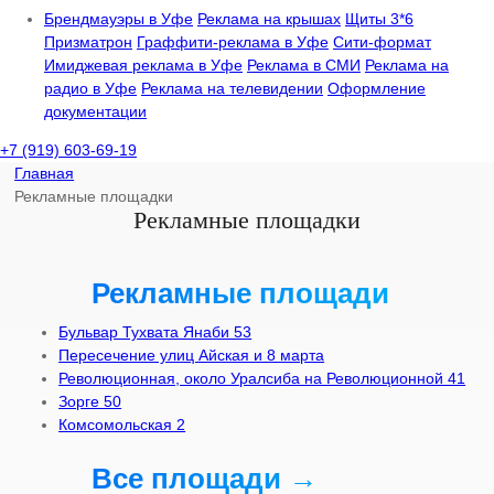
Брендмауэры в Уфе
Реклама на крышах
Щиты 3*6
Призматрон
Граффити-реклама в Уфе
Сити-формат
Имиджевая реклама в Уфе
Реклама в СМИ
Реклама на
радио в Уфе
Реклама на телевидении
Оформление
документации
+7 (919) 603-69-19
Главная
Рекламные площадки
Рекламные площадки
Рекламные площади
Бульвар Тухвата Янаби 53
Пересечение улиц Айская и 8 марта
Революционная, около Уралсиба на Революционной 41
Зорге 50
Комсомольская 2
Все площади →