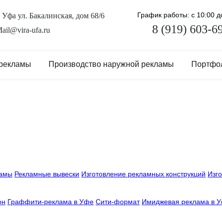
График работы: с 10:00 д
. Уфа ул. Бакалинская, дом 68/6
8 (919) 603-6
ail@vira-ufa.ru
 рекламы
Производство наружной рекламы
Портфо
ламы
Рекламные вывески
Изготовление рекламных конструкций
Изг
он
Граффити-реклама в Уфе
Сити-формат
Имиджевая реклама в 