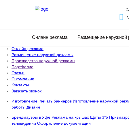
г
M
Онлайн реклама
Размещение наружной
Онлайн реклама
Размещение наружной рекламы
Производство наружной рекламы
Портфолио
Статьи
О компании
Контакты
Заказать звонок
Изготовление, печать баннеров
Изготовление наружной рек
работы
Дизайн
Брендмауэры в Уфе
Реклама на крышах
Щиты 3*6
Призматр
телевидении
Оформление документации