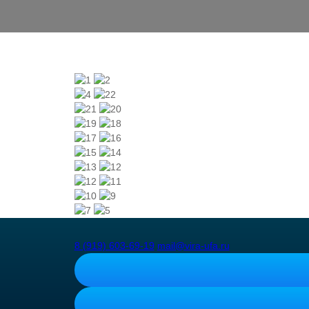
8 (919) 603-69-19
mail@vira-ufa.ru