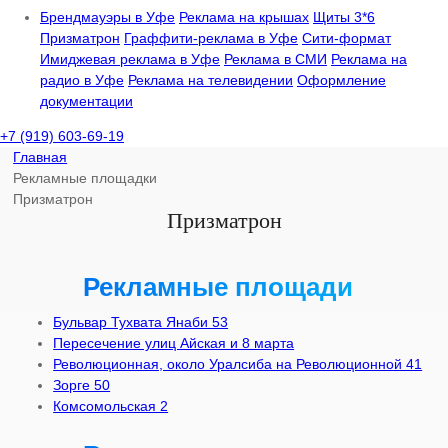
Брендмауэры в Уфе
Реклама на крышах
Щиты 3*6
Призматрон
Граффити-реклама в Уфе
Сити-формат
Имиджевая реклама в Уфе
Реклама в СМИ
Реклама на
радио в Уфе
Реклама на телевидении
Оформление
документации
+7 (919) 603-69-19
Главная
Рекламные площадки
Призматрон
Призматрон
Рекламные площади
Бульвар Тухвата Янаби 53
Пересечение улиц Айская и 8 марта
Революционная, около Уралсиба на Революционной 41
Зорге 50
Комсомольская 2