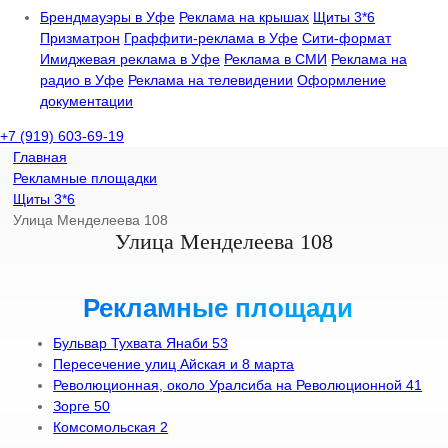
Брендмауэры в Уфе
Реклама на крышах
Щиты 3*6
Призматрон
Граффити-реклама в Уфе
Сити-формат
Имиджевая реклама в Уфе
Реклама в СМИ
Реклама на
радио в Уфе
Реклама на телевидении
Оформление
документации
+7 (919) 603-69-19
Главная
Рекламные площадки
Щиты 3*6
Улица Менделеева 108
Улица Менделеева 108
Рекламные площади
Бульвар Тухвата Янаби 53
Пересечение улиц Айская и 8 марта
Революционная, около Уралсиба на Революционной 41
Зорге 50
Комсомольская 2