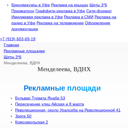
Брендмауэры в Уфе
Реклама на крышах
Щиты 3*6
Призматрон
Граффити-реклама в Уфе
Сити-формат
Имиджевая реклама в Уфе
Реклама в СМИ
Реклама на
радио в Уфе
Реклама на телевидении
Оформление
документации
+7 (919) 603-69-19
Главная
Рекламные площадки
Щиты 3*6
Менделеева, ВДНХ
Менделеева, ВДНХ
Рекламные площади
Бульвар Тухвата Янаби 53
Пересечение улиц Айская и 8 марта
Революционная, около Уралсиба на Революционной 41
Зорге 50
Комсомольская 2