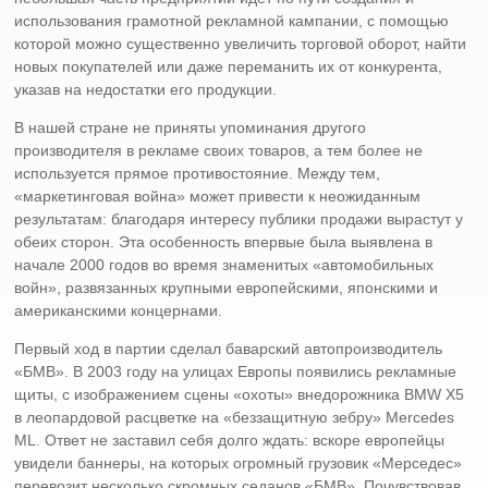
использования грамотной рекламной кампании, с помощью
которой можно существенно увеличить торговой оборот, найти
новых покупателей или даже переманить их от конкурента,
указав на недостатки его продукции.
В нашей стране не приняты упоминания другого
производителя в рекламе своих товаров, а тем более не
используется прямое противостояние. Между тем,
«маркетинговая война» может привести к неожиданным
результатам: благодаря интересу публики продажи вырастут у
обеих сторон. Эта особенность впервые была выявлена в
начале 2000 годов во время знаменитых «автомобильных
войн», развязанных крупными европейскими, японскими и
американскими концернами.
Первый ход в партии сделал баварский автопроизводитель
«БМВ». В 2003 году на улицах Европы появились рекламные
щиты, с изображением сцены «охоты» внедорожника BMW Х5
в леопардовой расцветке на «беззащитную зебру» Mercedes
ML. Ответ не заставил себя долго ждать: вскоре европейцы
увидели баннеры, на которых огромный грузовик «Мерседес»
перевозит несколько скромных седанов «БМВ». Почувствовав