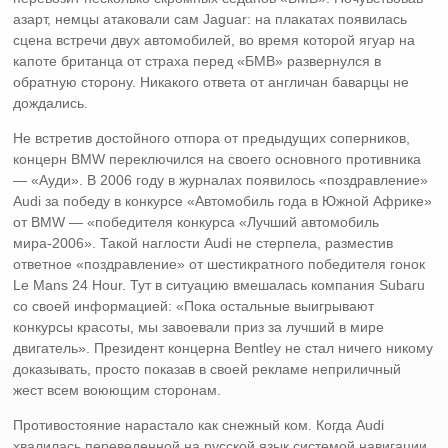
азарт, немцы атаковали сам Jaguar: на плакатах появилась
сцена встречи двух автомобилей, во время которой ягуар на
капоте британца от страха перед «БМВ» развернулся в
обратную сторону. Никакого ответа от англичан баварцы не
дождались.
Не встретив достойного отпора от предыдущих соперников,
концерн BMW переключился на своего основного противника
— «Ауди». В 2006 году в журналах появилось «поздравление»
Audi за победу в конкурсе «Автомобиль года в Южной Африке»
от BMW — «победителя конкурса «Лучший автомобиль
мира-2006». Такой наглости Audi не стерпела, разместив
ответное «поздравление» от шестикратного победителя гонок
Le Mans 24 Hour. Тут в ситуацию вмешалась компания Subaru
со своей информацией: «Пока остальные выигрывают
конкурсы красоты, мы завоевали приз за лучший в мире
двигатель». Президент концерна Bentley не стал ничего никому
доказывать, просто показав в своей рекламе неприличный
жест всем воюющим сторонам.
Противостояние нарастало как снежный ком. Когда Audi
хвалилась переведенной на русской язык системой навигации,