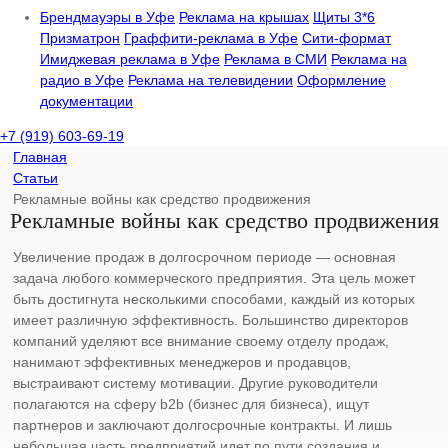
Брендмауэры в Уфе
Реклама на крышах
Щиты 3*6
Призматрон
Граффити-реклама в Уфе
Сити-формат
Имиджевая реклама в Уфе
Реклама в СМИ
Реклама на
радио в Уфе
Реклама на телевидении
Оформление
документации
+7 (919) 603-69-19
Главная
Статьи
Рекламные войны как средство продвижения
Рекламные войны как средство продвижения
Увеличение продаж в долгосрочном периоде — основная
задача любого коммерческого предприятия. Эта цель может
быть достигнута несколькими способами, каждый из которых
имеет различную эффективность. Большинство директоров
компаний уделяют все внимание своему отделу продаж,
нанимают эффективных менеджеров и продавцов,
выстраивают систему мотивации. Другие руководители
полагаются на сферу b2b (бизнес для бизнеса), ищут
партнеров и заключают долгосрочные контракты. И лишь
небольшая часть предприятий идет по пути создания и