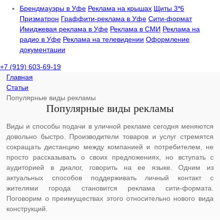
Брендмауэры в Уфе
Реклама на крышах
Щиты 3*6
Призматрон
Граффити-реклама в Уфе
Сити-формат
Имиджевая реклама в Уфе
Реклама в СМИ
Реклама на
радио в Уфе
Реклама на телевидении
Оформление
документации
+7 (919) 603-69-19
Главная
Статьи
Популярные виды рекламы
Популярные виды рекламы
Виды и способы подачи в уличной рекламе сегодня меняются
довольно быстро. Производители товаров и услуг стремятся
сокращать дистанцию между компанией и потребителем, не
просто рассказывать о своих предложениях, но вступать с
аудиторией в диалог, говорить на ее языке. Одним из
актуальных способов поддерживать личный контакт с
жителями города становится реклама сити-формата.
Поговорим о преимуществах этого относительно нового вида
конструкций.