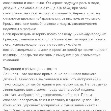
современно и лаконично. Он играет ведущую роль в моде,
дизайне и рекламе еще с конца XIX века, при этом
совершенно не становится старомодным. Черный и белый
считаются цветами нейтральными, от них нельзя «устать».
Кроме того, они способны легко сгладить стилистические
недочеты в графике.
Если проследить историю логотипов ведущих международных
брендов, становится ясно, что более всего западают в память
лого, использующие простую геометрию. Легко
воспроизводимые в памяти и простые порой до примитивности
картинки неразрывно связаны с имиджем и узнаваемостью
компаний.
Тенденции в размещении текста
Лайн-арт – это частное применение принципов плоского
дизайна. Технология заключается в том, что изображения и
текст создаются как-бы единым росчерком кисти. Непрерывная
линия одного цвета может представлять собой надпись,
логотип, изображение, декоративные объекты. Прием
способен превратить текст и картинку в единое целое. Что,
конечно же, упрощает восприятие и лучше запоминается.
Текст больше не располагается по диагонали или под какими-