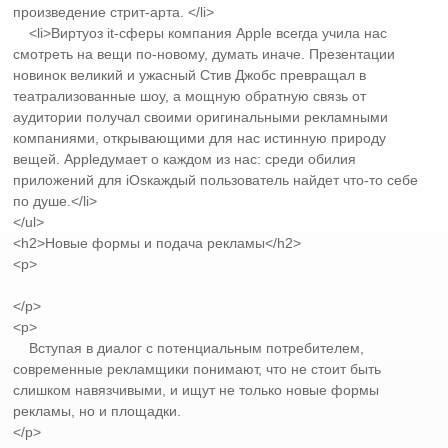
произведение стрит-арта. </li>
<li>Виртуоз it-сферы компания Apple всегда учила нас
смотреть на вещи по-новому, думать иначе. Презентации
новинок великий и ужасный Стив Джобс превращал в
театрализованные шоу, а мощную обратную связь от
аудитории получал своими оригинальными рекламными
компаниями, открывающими для нас истинную природу
вещей. Appleдумает о каждом из нас: среди обилия
приложений для iOsкаждый пользователь найдет что-то себе
по душе.</li>
</ul>
<h2>Новые формы и подача рекламы</h2>
<p>
</p>
<p>
Вступая в диалог с потенциальным потребителем,
современные рекламщики понимают, что не стоит быть
слишком навязчивыми, и ищут не только новые формы
рекламы, но и площадки.
</p>