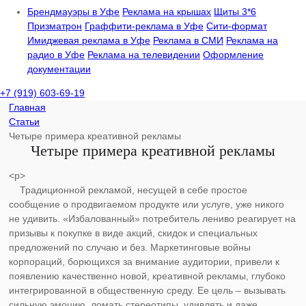
Брендмауэры в Уфе
Реклама на крышах
Щиты 3*6
Призматрон
Граффити-реклама в Уфе
Сити-формат
Имиджевая реклама в Уфе
Реклама в СМИ
Реклама на
радио в Уфе
Реклама на телевидении
Оформление
документации
+7 (919) 603-69-19
Главная
Статьи
Четыре примера креативной рекламы
Четыре примера креативной рекламы
<p>
Традиционной рекламой, несущей в себе простое
сообщение о продвигаемом продукте или услуге, уже никого
не удивить. «Избалованный» потребитель лениво реагирует на
призывы к покупке в виде акций, скидок и специальных
предложений по случаю и без. Маркетинговые войны
корпораций, борющихся за внимание аудитории, привели к
появлению качественно новой, креативной рекламы, глубоко
интегрированной в общественную среду. Ее цель – вызывать
сильную эмоцию, ломать стереотипы, удивлять и даже