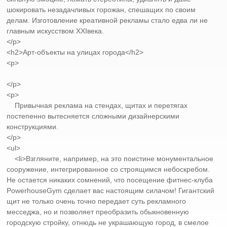
шокировать незадачливых горожан, спешащих по своим
делам. Изготовление креативной рекламы стало едва ли не
главным искусством XXIвека.
</p>
<h2>Арт-объекты на улицах города</h2>
<p>
</p>
<p>
Привычная реклама на стендах, щитах и перетягах
постепенно вытесняется сложными дизайнерскими
конструкциями.
</p>
<ul>
<li>Взгляните, например, на это поистине монументальное
сооружение, интегрированное со строящимся небоскребом.
Не остается никаких сомнений, что посещение фитнес-клуба
PowerhouseGym сделает вас настоящим силачом! Гигантский
щит не только очень точно передает суть рекламного
месседжа, но и позволяет преобразить обыкновенную
городскую стройку, отнюдь не украшающую город, в смелое