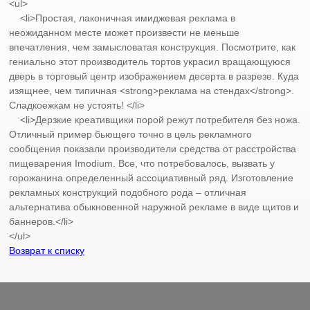
<ul>
<li>Простая, лаконичная имиджевая реклама в
неожиданном месте может произвести не меньше
впечатления, чем замысловатая конструкция. Посмотрите, как
гениально этот производитель тортов украсил вращающуюся
дверь в торговый центр изображением десерта в разрезе. Куда
изящнее, чем типичная <strong>реклама на стендах</strong>.
Сладкоежкам не устоять! </li>
<li>Дерзкие креативщики порой режут потребителя без ножа.
Отличный пример бьющего точно в цель рекламного
сообщения показали производители средства от расстройства
пищеварения Imodium. Все, что потребовалось, вызвать у
горожанина определенный ассоциативный ряд. Изготовление
рекламных конструкций подобного рода – отличная
альтернатива обыкновенной наружной рекламе в виде щитов и
баннеров.</li>
</ul>
Возврат к списку